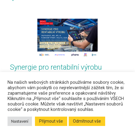
Synergie pro rentabilní výrobu
8. října 2026
Na našich webových stránkách používáme soubory cookie,
meetup | seminář, přednáška, networking, diskuse
abychom vám poskytli co nejrelevantnější zážitek tím, že si
budova RHKB
zapamatujeme vaše preference a opakované návštěvy.
Kliknutím na „Přijmout vše“ souhlasíte s používáním VŠECH
souborů cookie. Můžete však navštívit „Nastavení souborů
Zobrazit více
cookie“ a poskytnout kontrolovaný souhlas.
Přijmout vše
Odmítnout vše
Nastavení
Uskutečněné akce