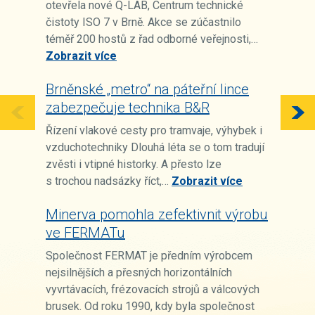
otevřela nové Q-LAB, Centrum technické
čistoty ISO 7 v Brně. Akce se zúčastnilo
téměř 200 hostů z řad odborné veřejnosti,…
Zobrazit více
Brněnské „metro“ na páteřní lince
zabezpečuje technika B&R
Řízení vlakové cesty pro tramvaje, výhybek i
vzduchotechniky Dlouhá léta se o tom tradují
zvěsti i vtipné historky. A přesto lze
s trochou nadsázky říct,…
Zobrazit více
Minerva pomohla zefektivnit výrobu
ve FERMATu
Společnost FERMAT je předním výrobcem
nejsilnějších a přesných horizontálních
vyvrtávacích, frézovacích strojů a válcových
brusek. Od roku 1990, kdy byla společnost