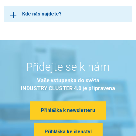
Kde nás najdete?
Přidejte se k nám
Vaše vstupenka do světa
INDUSTRY CLUSTER 4.0 je připravena
Přihláška k newsletteru
Přihláška ke členství