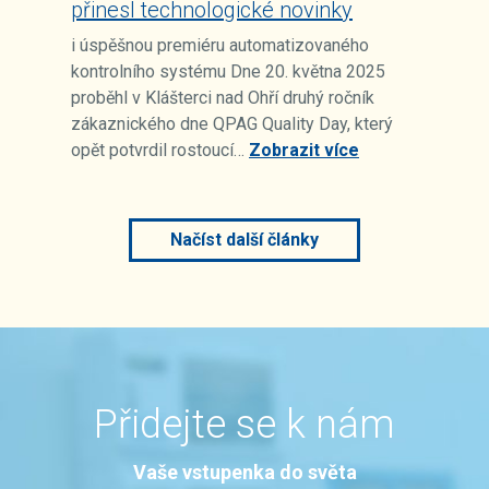
přinesl technologické novinky
i úspěšnou premiéru automatizovaného
kontrolního systému Dne 20. května 2025
proběhl v Klášterci nad Ohří druhý ročník
zákaznického dne QPAG Quality Day, který
opět potvrdil rostoucí…
Zobrazit více
Načíst další články
Přidejte se k nám
Vaše vstupenka do světa