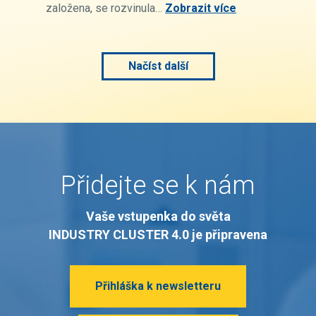
založena, se rozvinula…
Zobrazit více
Načíst další
Přidejte se k nám
Vaše vstupenka do světa
INDUSTRY CLUSTER 4.0 je připravena
Přihláška k newsletteru