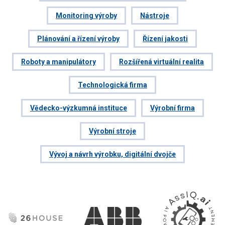
Monitoring výroby
Nástroje
Plánování a řízení výroby
Řízení jakosti
Roboty a manipulátory
Rozšířená virtuální realita
Technologická firma
Vědecko-výzkumná instituce
Výrobní firma
Výrobní stroje
Vývoj a návrh výrobku, digitální dvojče