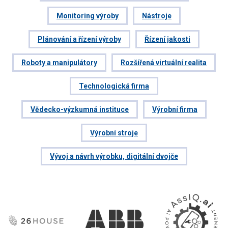
Monitoring výroby
Nástroje
Plánování a řízení výroby
Řízení jakosti
Roboty a manipulátory
Rozšířená virtuální realita
Technologická firma
Vědecko-výzkumná instituce
Výrobní firma
Výrobní stroje
Vývoj a návrh výrobku, digitální dvojče