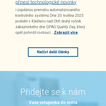
přinesl technologické novinky
i úspěšnou premiéru automatizovaného
kontrolního systému Dne 20. května 2025
proběhl v Klášterci nad Ohří druhý ročník
zákaznického dne QPAG Quality Day, který
opět potvrdil rostoucí…
Zobrazit více
Načíst další články
Přidejte se k nám
Vaše vstupenka do světa