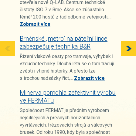
otevřela nové Q-LAB, Centrum technické
čistoty ISO 7 v Brně. Akce se zúčastnilo
téměř 200 hostů z řad odborné veřejnosti,…
Zobrazit více
Brněnské „metro“ na páteřní lince
zabezpečuje technika B&R
Řízení vlakové cesty pro tramvaje, výhybek i
vzduchotechniky Dlouhá léta se o tom tradují
zvěsti i vtipné historky. A přesto lze
s trochou nadsázky říct,…
Zobrazit více
Minerva pomohla zefektivnit výrobu
ve FERMATu
Společnost FERMAT je předním výrobcem
nejsilnějších a přesných horizontálních
vyvrtávacích, frézovacích strojů a válcových
brusek. Od roku 1990, kdy byla společnost