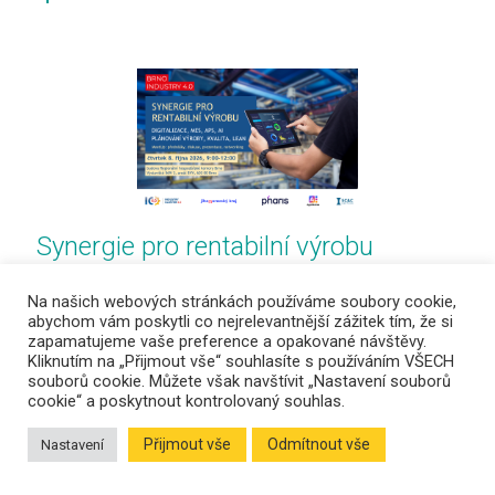
Synergie pro rentabilní výrobu
8. října 2026
Na našich webových stránkách používáme soubory cookie,
meetup | seminář, přednáška, networking, diskuse
abychom vám poskytli co nejrelevantnější zážitek tím, že si
budova RHKB
zapamatujeme vaše preference a opakované návštěvy.
Kliknutím na „Přijmout vše“ souhlasíte s používáním VŠECH
souborů cookie. Můžete však navštívit „Nastavení souborů
Zobrazit více
cookie“ a poskytnout kontrolovaný souhlas.
Přijmout vše
Odmítnout vše
Nastavení
Uskutečněné akce