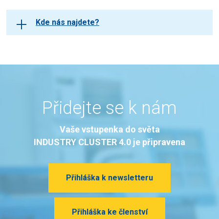
Kde nás najdete?
Přidejte se k nám
Vaše vstupenka do světa
INDUSTRY CLUSTER 4.0 je připravena
Přihláška k newsletteru
Přihláška ke členství