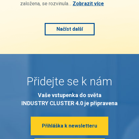
založena, se rozvinula…
Zobrazit více
Načíst další
Přidejte se k nám
Vaše vstupenka do světa
INDUSTRY CLUSTER 4.0 je připravena
Přihláška k newsletteru