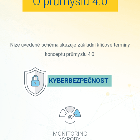
O průmyslu 4.0
Níže uvedené schéma ukazuje základní klíčové termíny
konceptu průmyslu 4.0.
KYBERBEZPEČNOST
MONITORING
VÝROBY