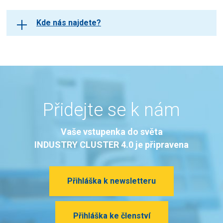
Kde nás najdete?
Přidejte se k nám
Vaše vstupenka do světa
INDUSTRY CLUSTER 4.0 je připravena
Přihláška k newsletteru
Přihláška ke členství