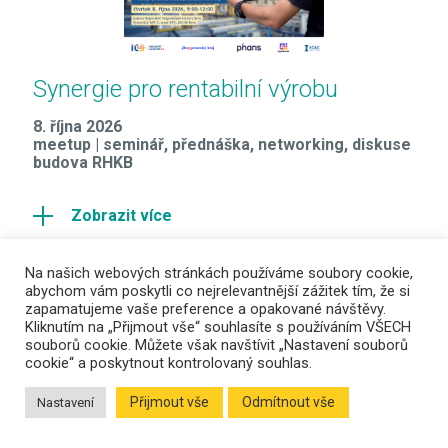
Synergie pro rentabilní výrobu
8. října 2026
meetup | seminář, přednáška, networking, diskuse
budova RHKB
Zobrazit více
Na našich webových stránkách používáme soubory cookie,
abychom vám poskytli co nejrelevantnější zážitek tím, že si
Uskutečněné akce
zapamatujeme vaše preference a opakované návštěvy.
Kliknutím na „Přijmout vše“ souhlasíte s používáním VŠECH
souborů cookie. Můžete však navštívit „Nastavení souborů
cookie“ a poskytnout kontrolovaný souhlas.
Přijmout vše
Odmítnout vše
Nastavení