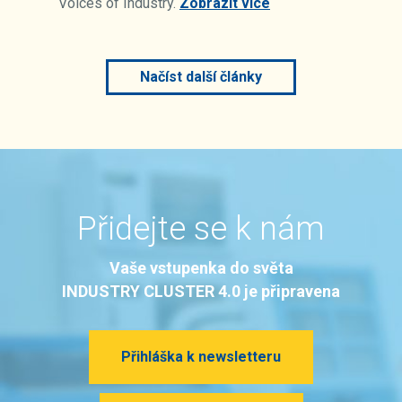
Voices of Industry.
Zobrazit více
Načíst další články
Přidejte se k nám
Vaše vstupenka do světa
INDUSTRY CLUSTER 4.0 je připravena
Přihláška k newsletteru