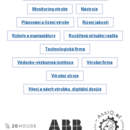
Monitoring výroby
Nástroje
Plánování a řízení výroby
Řízení jakosti
Roboty a manipulátory
Rozšířená virtuální realita
Technologická firma
Vědecko-výzkumná instituce
Výrobní firma
Výrobní stroje
Vývoj a návrh výrobku, digitální dvojče