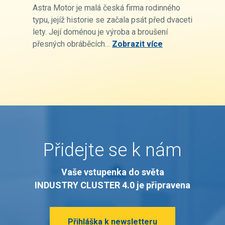
Astra Motor je malá česká firma rodinného
typu, jejíž historie se začala psát před dvaceti
lety. Její doménou je výroba a broušení
přesných obráběcích…
Zobrazit více
Přidejte se k nám
Vaše vstupenka do světa
INDUSTRY CLUSTER 4.0 je připravena
Přihláška k newsletteru