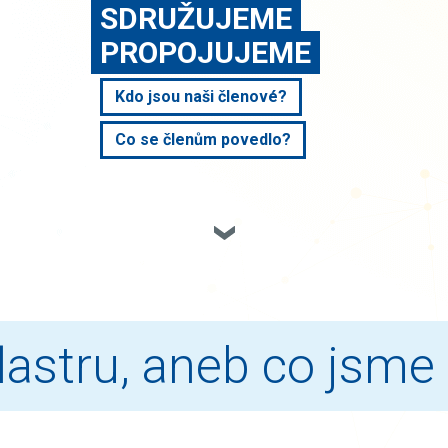
SDRUŽUJEME
PROPOJUJEME
Kdo jsou naši členové?
Co se členům povedlo?
lastru, aneb co jsme