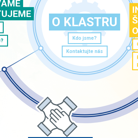
VÁME
I
TUJEME
O KLASTRU
Š
O
Kdo jsme?
o?
Kontaktujte nás