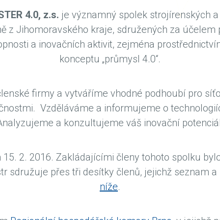
ER 4.0, z.s.
je významný spolek strojírenských a
ně z Jihomoravského kraje, sdružených za účelem p
nosti a inovačních aktivit, zejména prostřednict
konceptu „průmysl 4.0“.
enské firmy a vytváříme vhodné podhoubí pro síťo
čnostmi. Vzděláváme a informujeme o technologiíc
Analyzujeme a konzultujeme váš inovační potenciál
n 15. 2. 2016. Zakládajícími členy tohoto spolku bylo
tr sdružuje přes tři desítky členů, jejichž seznam a 
níže
.