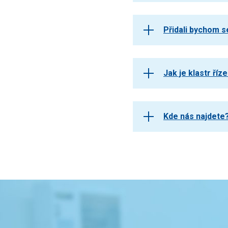
Přidali bychom s
Jak je klastr říz
Kde nás najdete