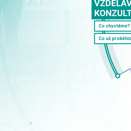
VZDĚLÁ
KONZUL
Co chystáme?
Co už proběhl