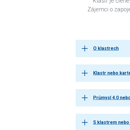
Klastr je čle
Zájemci o zapoje
O klastrech
Klastr nebo kart
Průmysl 4.0 nebo
S klastrem nebo 