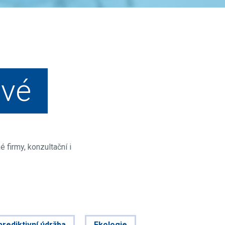
ové
 firmy, konzultační i
prediktivní údržba
Ekologie