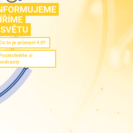
NFORMUJEME
ÍŘÍME
SVĚTU
Co to je průmysl 4.0?
Poslechněte si
podcasty