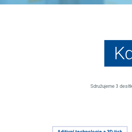
Kd
Sdružujeme 3 desítky
Aditivní technologie a 3D tisk