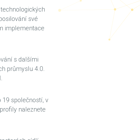
 technologických
osilování své
vím implementace
vání s dalšími
h průmyslu 4.0.
.
 19 společností, v
profily naleznete