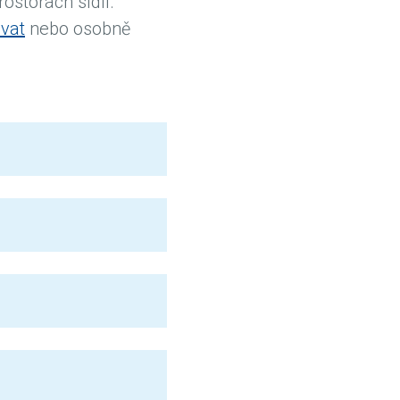
prostorách sídlí.
vat
nebo osobně