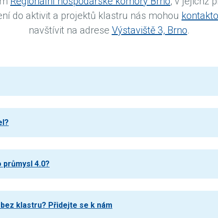
nem
Regionální hospodářské komory Brno
, v jejichž 
ní do aktivit a projektů klastru nás mohou
kontakto
navštívit na adrese
Výstaviště 3, Brno
.
el?
 průmysl 4.0?
bez klastru? Přidejte se k nám