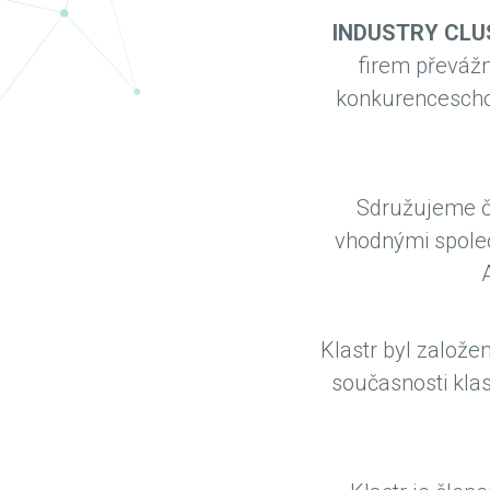
INDUSTRY CLUST
firem převáž
konkurenceschop
Sdružujeme čl
vhodnými spole
Klastr byl založe
současnosti klas