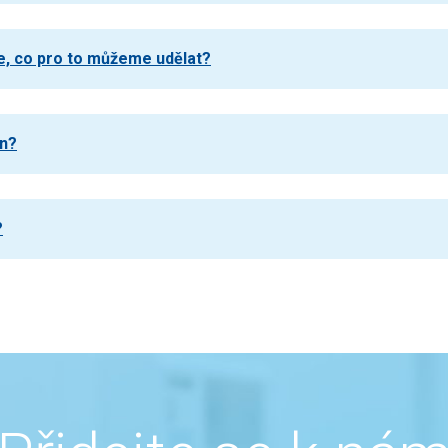
e, co pro to můžeme udělat?
en?
?